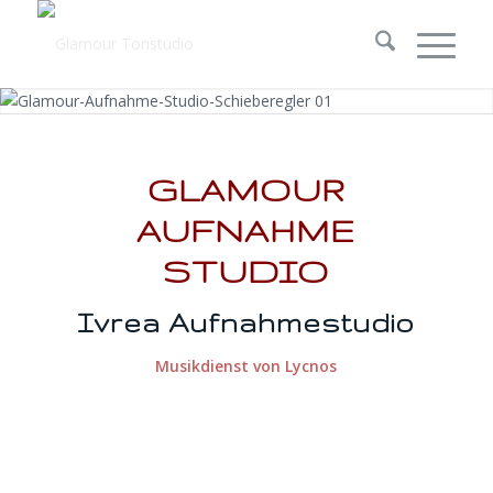
TONSTUDIO UND MUSIKSERVICE
GLAMOUR
TRETEN SIE EIN UND ENTDECKEN SIE ALLE
AUFNAHME
DIENSTLEISTUNGEN
STUDIO
Ivrea Aufnahmestudio
Musikdienst von
Lycnos